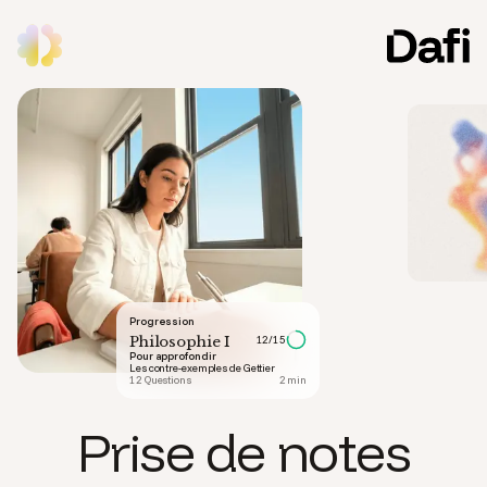
Progression
Philosophie I
12/15
Pour approfondir
Les contre-exemples de Gettier
12 Questions
2 min
Prise de notes